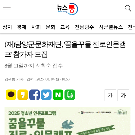
정치
경제
사회
문화
교육
전남광주
시군별뉴스
전
(재)담양군문화재단, '꿈을꾸물 진로인문캠
프' 참가자 모집
8월 11일까지 선착순 접수
김광범 기자
입력 : 2025. 08. 04(월) 10:53
가
가