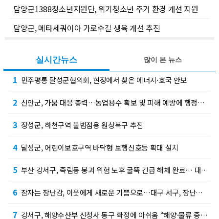
담양군1388청소년지원단, 위기청소년 주거 환경 개선 지원
담양군, 메타세쿼이아 가로수길 생육 개선 추진
실시간뉴스
많이 본 뉴스
1
민주평통 달성군협의회, 현장에서 찾은 에너지·호국 안보
2
신안군, 가뭄 대응 총력…농업용수 확보 및 피해 예방에 행정력 집중
3
장성군, 하천구역 불법점용 원상복구 추진
4
달성군, 어린이보호구역 바닥형 보행신호등 확대 설치
5
부산 강서구, 죽림동 붕괴 위험 노후 굴뚝 긴급 해체 완료… 대피 주민 안전하게 일상 복귀…
6
잠자는 장난감, 이웃에게 새로운 기쁨으로…대구 서구, 장난감 기부·나눔 사업 추진
7
강서구, 해양수산부 신청사 동구 확정에 아쉬움 “해양·물류 중심도시 강서의 도전은 계속된다…