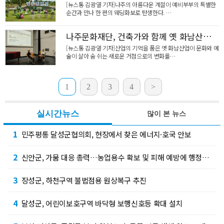
[뉴스통 김광열 기자]나주의 아름다운 계절이 예비부부의 특별한
순간과 만나 한 편의 웨딩화보로 탄생한다. …
나주문화재단, 건축가와 함께 옛 화남산업 문화공간 활용 모색
[뉴스통 김광열 기자]산업의 기억을 품은 옛 화남산업이 문화와 예
술이 살아 숨 쉬는 새로운 거점으로의 변화를…
1
2
3
4
>
실시간뉴스
많이 본 뉴스
1
민주평통 달성군협의회, 현장에서 찾은 에너지·호국 안보
2
신안군, 가뭄 대응 총력…농업용수 확보 및 피해 예방에 행정력 집중
3
장성군, 하천구역 불법점용 원상복구 추진
4
달성군, 어린이보호구역 바닥형 보행신호등 확대 설치