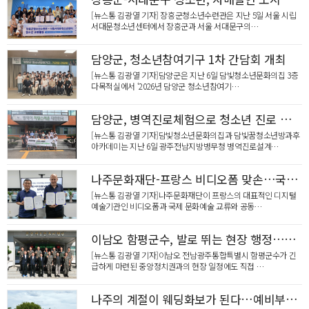
[뉴스통 김광열 기자] 장흥군청소년수련관은 지난 5일 서울 시립
서대문청소년센터에서 장흥군과 서울 서대문구의…
담양군, 청소년참여기구 1차 간담회 개최
[뉴스통 김광열 기자]담양군은 지난 6일 담빛청소년문화의집 3층
다목적실에서 ‘2026년 담양군 청소년참여기…
담양군, 병역진로체험으로 청소년 진로 탐색 기회 확대
[뉴스통 김광열 기자]담빛청소년문화의집과 담빛꿈청소년방과후
아카데미는 지난 6일 광주전남지방병무청 병역진로설계…
나주문화재단-프랑스 비디오폼 맞손…국제 문화예술 교류 본격화
[뉴스통 김광열 기자]나주문화재단이 프랑스의 대표적인 디지털
예술기관인 비디오폼과 국제 문화예술 교류와 공동…
이남오 함평군수, 발로 뛰는 현장 행정…중앙정치권에 지역 현안 연이어 건의
[뉴스통 김광열 기자]이남오 전남광주통합특별시 함평군수가 긴
급하게 마련된 중앙정치권과의 현장 일정에도 직접 …
나주의 계절이 웨딩화보가 된다…예비부부 3쌍 모집