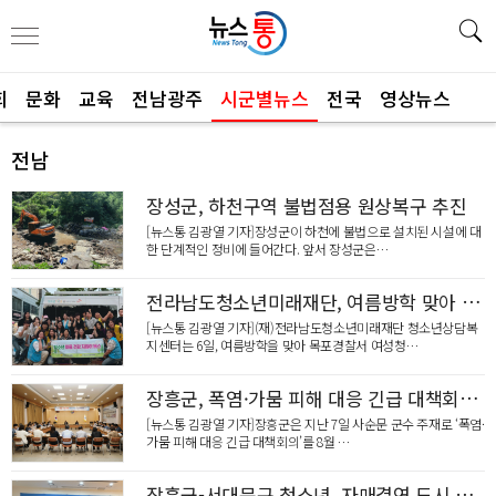
회
문화
교육
전남광주
시군별뉴스
전국
영상뉴스
전남
장성군, 하천구역 불법점용 원상복구 추진
[뉴스통 김광열 기자]장성군이 하천에 불법으로 설치된 시설에 대
한 단계적인 정비에 들어간다. 앞서 장성군은…
전라남도청소년미래재단, 여름방학 맞아 '청소년 마음 건강지킴이 버스' 출동
[뉴스통 김광열 기자](재)전라남도청소년미래재단 청소년상담복
지센터는 6일, 여름방학을 맞아 목포경찰서 여성청…
장흥군, 폭염·가뭄 피해 대응 긴급 대책회의 개최
[뉴스통 김광열 기자]장흥군은 지난 7일 사순문 군수 주재로 ‘폭염·
가뭄 피해 대응 긴급 대책회의’를 8월 …
장흥군-서대문구 청소년, 자매결연 도시 우정 잇다