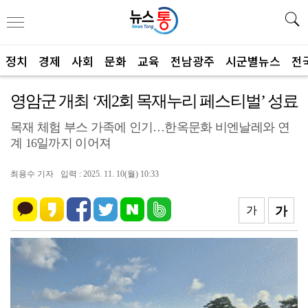
정치
경제
사회
문화
교육
전남광주
시군별뉴스
전
영암군 개최 ‘제2회 목재누리 페스티벌’ 성료
목재 체험 부스 가족에 인기…한옥문화 비엔날레와 연
계 16일까지 이어져
최용수 기자
입력 : 2025. 11. 10(월) 10:33
가
가