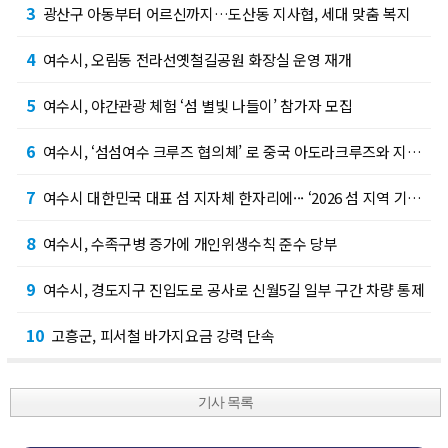
3
광산구 아동부터 어르신까지…도산동 지사협, 세대 맞춤 복지
4
여수시, 오림동 전라선옛철길공원 화장실 운영 재개
5
여수시, 야간관광 체험 ‘섬 별빛 나들이’ 참가자 모집
6
여수시, ‘섬섬여수 크루즈 협의체’ 로 중국 아도라크루즈와 지역 여행사 잇는다
7
여수시 대한민국 대표 섬 지자체 한자리에··· ‘2026 섬 지역 기초단체장 협의회’ 정기…
8
여수시, 수족구병 증가에 개인위생수칙 준수 당부
9
여수시, 경도지구 진입도로 공사로 신월5길 일부 구간 차량 통제
10
고흥군, 피서철 바가지요금 강력 단속
기사 목록