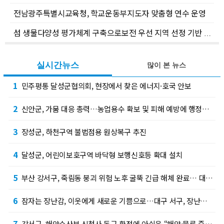
전남광주특별시교육청, 학교운동부지도자 맞춤형 연수 운영
섬 생물다양성 평가체계 구축으로보전 우선 지역 선정 기반 마련
실시간뉴스
많이 본 뉴스
1
민주평통 달성군협의회, 현장에서 찾은 에너지·호국 안보
2
신안군, 가뭄 대응 총력…농업용수 확보 및 피해 예방에 행정력 집중
3
장성군, 하천구역 불법점용 원상복구 추진
4
달성군, 어린이보호구역 바닥형 보행신호등 확대 설치
5
부산 강서구, 죽림동 붕괴 위험 노후 굴뚝 긴급 해체 완료… 대피 주민 안전하게 일상 복귀…
6
잠자는 장난감, 이웃에게 새로운 기쁨으로…대구 서구, 장난감 기부·나눔 사업 추진
7
강서구, 해양수산부 신청사 동구 확정에 아쉬움 “해양·물류 중심도시 강서의 도전은 계속된다…