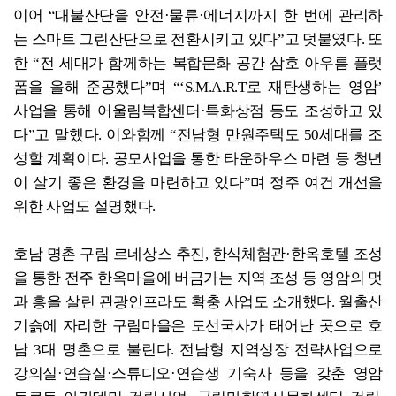
이어 “대불산단을 안전·물류·에너지까지 한 번에 관리하
는 스마트 그린산단으로 전환시키고 있다”고 덧붙였다. 또
한 “전 세대가 함께하는 복합문화 공간 삼호 아우름 플랫
폼을 올해 준공했다”며 “‘S.M.A.R.T로 재탄생하는 영암’
사업을 통해 어울림복합센터·특화상점 등도 조성하고 있
다”고 말했다. 이와함께 “전남형 만원주택도 50세대를 조
성할 계획이다. 공모사업을 통한 타운하우스 마련 등 청년
이 살기 좋은 환경을 마련하고 있다”며 정주 여건 개선을
위한 사업도 설명했다.
호남 명촌 구림 르네상스 추진, 한식체험관·한옥호텔 조성
을 통한 전주 한옥마을에 버금가는 지역 조성 등 영암의 멋
과 흥을 살린 관광인프라도 확충 사업도 소개했다. 월출산
기슭에 자리한 구림마을은 도선국사가 태어난 곳으로 호
남 3대 명촌으로 불린다. 전남형 지역성장 전략사업으로
강의실·연습실·스튜디오·연습생 기숙사 등을 갖춘 영암