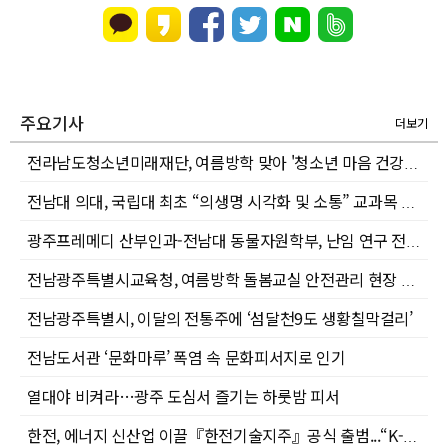
주요기사
더보기
전라남도청소년미래재단, 여름방학 맞아 '청소년 마음 건강지킴이 버스' 출동
전남대 의대, 국립대 최초 “의생명 시각화 및 소통” 교과목 신설
광주프레메디 산부인과-전남대 동물자원학부, 난임 연구 전문인력 양성 위해 ‘맞손’
전남광주특별시교육청, 여름방학 돌봄교실 안전관리 현장 점검
전남광주특별시, 이달의 전통주에 ‘섬달천9도 생황칠막걸리’
전남도서관 ‘문화마루’ 폭염 속 문화피서지로 인기
열대야 비켜라…광주 도심서 즐기는 하룻밤 피서
한전, 에너지 신산업 이끌『한전기술지주』공식 출범...“K-에너지 유니콘 키운다”