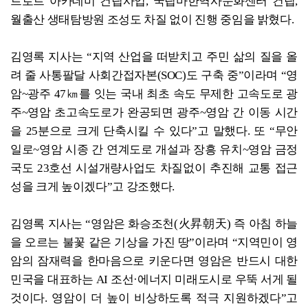
트로트 아카데미 건립사업, 국립마한역사문화센터 건립,
월출산 생태탐방원 조성도 차질 없이 진행 중임을 밝혔다.
김영록 지사는 “지역 산업을 떠받치고 주민 삶의 질을 올
려 줄 사통팔달 사회간접자본(SOC)도 구축 중”이라며 “영
암~광주 47㎞를 잇는 국내 최초 속도 무제한 고속도로 광
주~영암 초고속도로가 완공되면 광주~영암 간 이동 시간
을 25분으로 크게 단축시킬 수 있다”고 말했다. 또 “무안
일로~영암 시종 간 연계도로 개설과 장흥 유치~영암 금정
국도 23호선 시설개량사업도 차질없이 추진해 교통 접근
성을 크게 높이겠다”고 강조했다.
김영록 지사는 “영암은 화승조천(火昇朝天) 즉 아침 하늘
을 오르는 불꽃 같은 기상을 가진 땅”이라며 “지역민이 영
암의 잠재력을 한마음으로 키운다면 영암은 반드시 대한
민국을 대표하는 AI 조선·에너지 미래도시로 우뚝 서게 될
것이다. 영암이 더 높이 비상하도록 적극 지원하겠다”고