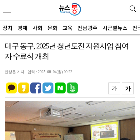
정치
경제
사회
문화
교육
전남광주
시군별뉴스
전
대구 동구, 2025년 청년도전 지원사업 참여
자 수료식 개최
안상돈 기자
입력 : 2025. 08. 04(월) 09:22
가
가