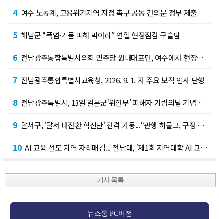
4
여수 노동계, 고용위기지역 지정 촉구 공동 건의문 정부 제출
5
해남군 “폭염·가뭄 피해 막아라” 연일 현장점검 구슬땀
6
전남광주통합특별시의회 민주당 원내대표단, 여수에서 현장정책회의 개최
7
전남광주통합특별시교육청, 2026. 9. 1. 자 주요 보직 인사 단행
8
전남광주특별시, 13일 일본군‘위안부’ 피해자 기림의날 기념식 개최 시민·청소년 평화와 연…
9
달서구, '달서 대전환 혁신단' 전격 가동...“관행 허물고, 구정 대혁신 시동”
10
AI 교육 선도 지역 자리매김... 전남대, ‘제1회 지역대학 AI 교육 아카데미’ 성료
기사 목록
뉴스통 PC버전