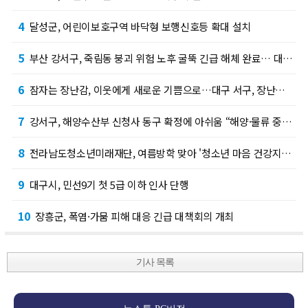
4
달성군, 어린이보호구역 바닥형 보행신호등 확대 설치
5
부산 강서구, 죽림동 붕괴 위험 노후 굴뚝 긴급 해체 완료… 대피 주민 안전하게 일상 복귀…
6
잠자는 장난감, 이웃에게 새로운 기쁨으로…대구 서구, 장난감 기부·나눔 사업 추진
7
강서구, 해양수산부 신청사 동구 확정에 아쉬움 “해양·물류 중심도시 강서의 도전은 계속된다…
8
전라남도청소년미래재단, 여름방학 맞아 '청소년 마음 건강지킴이 버스' 출동
9
대구시, 민선9기 첫 5급 이하 인사 단행
10
장흥군, 폭염·가뭄 피해 대응 긴급 대책회의 개최
기사 목록