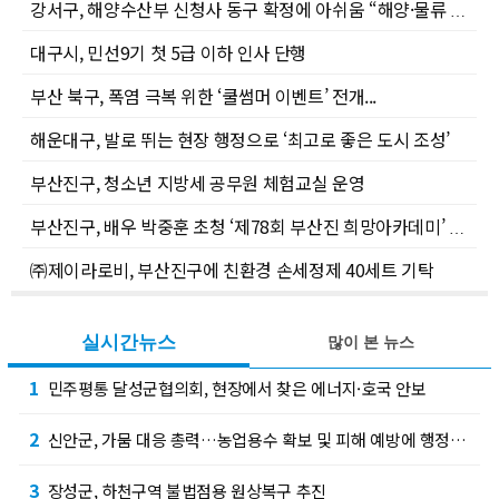
강서구, 해양수산부 신청사 동구 확정에 아쉬움 “해양·물류 중심도시 강서의 도전은 계속된다.”
대구시, 민선9기 첫 5급 이하 인사 단행
부산 북구, 폭염 극복 위한 ‘쿨썸머 이벤트’ 전개...
해운대구, 발로 뛰는 현장 행정으로 ‘최고로 좋은 도시 조성’
부산진구, 청소년 지방세 공무원 체험교실 운영
부산진구, 배우 박중훈 초청 ‘제78회 부산진 희망아카데미’ 개최
㈜제이라로비, 부산진구에 친환경 손세정제 40세트 기탁
실시간뉴스
많이 본 뉴스
1
민주평통 달성군협의회, 현장에서 찾은 에너지·호국 안보
2
신안군, 가뭄 대응 총력…농업용수 확보 및 피해 예방에 행정력 집중
3
장성군, 하천구역 불법점용 원상복구 추진