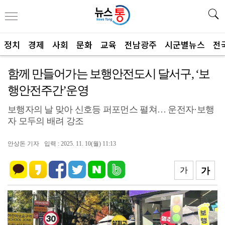
정치
경제
사회
문화
교육
전남광주
시군별뉴스
전
함께 만들어가는 보행안전도시 달서구, ‘보
행안전주간’운영
보행자의 날 맞아 신호등 퍼포먼스 펼쳐… 운전자·보행
자 모두의 배려 강조
안상돈 기자
입력 : 2025. 11. 10(월) 11:13
가
가