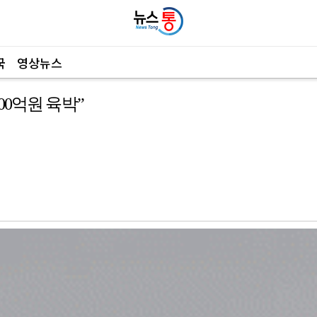
국
영상뉴스
00억원 육박”