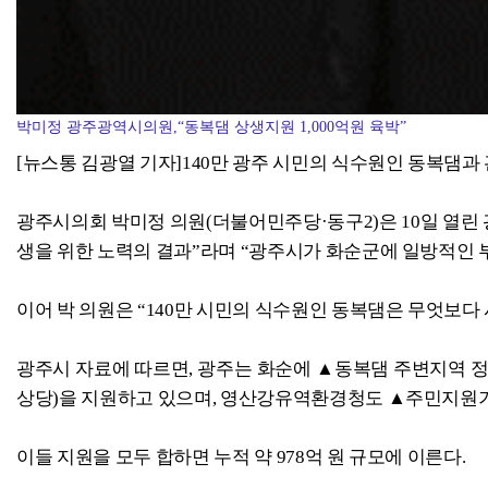
박미정 광주광역시의원,“동복댐 상생지원 1,000억원 육박”
[뉴스통 김광열 기자]140만 광주 시민의 식수원인 동복댐과
광주시의회 박미정 의원(더불어민주당·동구2)은 10일 열린
생을 위한 노력의 결과”라며 “광주시가 화순군에 일방적인 
이어 박 의원은 “140만 시민의 식수원인 동복댐은 무엇보다
광주시 자료에 따르면, 광주는 화순에 ▲동복댐 주변지역 정비사업
상당)을 지원하고 있으며, 영산강유역환경청도 ▲주민지원기금(
이들 지원을 모두 합하면 누적 약 978억 원 규모에 이른다.