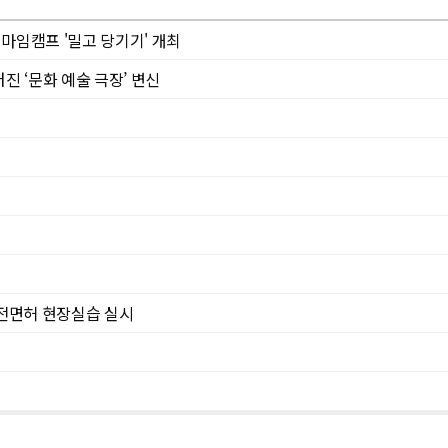
마임캠프 '밀고 당기기' 개최
 ‘문화 예술 극장’ 변신
전면허 현장실습 실시