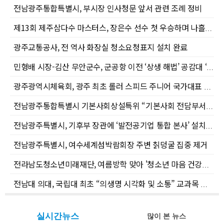
전남광주통합특별시, 부시장 인사청문 앞서 관련 조례 정비
제13회 제주삼다수 마스터스, 장은수 선수 첫 우승하며 나흘간의 열전 마무리
광주교통공사, 전 역사 화장실 청소요청표지 설치 완료
민형배 시장-김산 무안군수, 군공항 이전 ‘상생 해법’ 공감대 ‘서남권 반도체 클러스터’ 성공 힘 모은다
광주광역시체육회, 광주 최초 롤러 스피드 주니어 국가대표 선발
전남광주통합특별시 기본사회상설특위 “기본사회 전담부서 신설해야”
전남광주특별시, 기후부 장관에 ‘발전공기업 통합 본사’ 설치 건의
전남광주특별시, 여수세계섬박람회장 주변 칡덩굴 집중 제거
전라남도청소년미래재단, 여름방학 맞아 '청소년 마음 건강지킴이 버스' 출동
전남대 의대, 국립대 최초 “의생명 시각화 및 소통” 교과목 신설
실시간뉴스
많이 본 뉴스