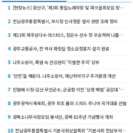
1
[현장뉴스] 광산구, '제3회 통일노래자랑 및 파크골프모임 창단식' 성황리 개최… '해피니…
2
전남광주통합특별시, 부시장 인사청문 앞서 관련 조례 정비
3
제13회 제주삼다수 마스터스, 장은수 선수 첫 우승하며 나흘간의 열전 마무리
4
광주교통공사, 전 역사 화장실 청소요청표지 설치 완료
5
나주소방서, 폭염 속 건강관리 ‘각별한 주의’ 당부
6
‘안전’을 채운다. 나주소방서, 재난취약가구 주거환경 개선
7
민형배 시장-김산 무안군수, 군공항 이전 ‘상생 해법’ 공감대 ‘서남권 반도체 클러스터’ …
8
광주광역시체육회, 광주 최초 롤러 스피드 주니어 국가대표 선발
9
광복소나무사랑모임 봉사단, 광복 81주년 기념행사 개최
10
전남광주통합특별시 기본사회상설특위 “기본사회 전담부서 신설해야”