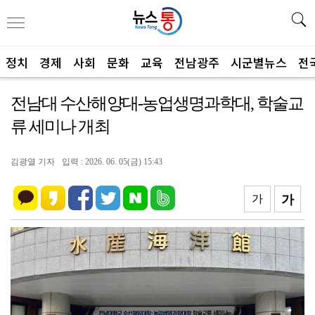
정치
경제
사회
문화
교육
전남광주
시군별뉴스
전
전남대 수산해양대-농업생명과학대, 학술교
류 세미나 개최
김광열 기자
입력 : 2026. 06. 05(금) 15:43
가
가